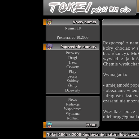
Numer 10
Premiera: 20.10.2009
Rozpocząć z nami 
który chociaż w 
Pierwszy
bez różnicy). Moż
Drugi
wywiad z jakimś 
Trzeci
Chętnie wysłucha
Czwarty
Piąty
Wymagania:
Szósty
Siódmy
- umiejętność pop
Ósmy
- obeznanie w te
Dziewiąty
- długość tekstu 
News
czasami nie można
Redakcja
Współpraca
Wszelkie prace
Wymiana
michurpg@gmail
Kontakt